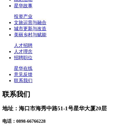
星华故事
投资产业
文旅运营与融合
城市更新与改造
美丽乡村与赋能
人才招聘
人才理念
招聘职位
星华在线
意见反馈
联系我们
联系我们
地址：海口市海秀中路51-1号星华大厦20层
电话：0898-66766228