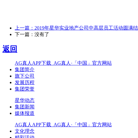
上一篇：2019年星华实业地产公司中高层员工活动圆满
下一篇：没有了
返回
AG真人APP下载_AG真人·「中国」官方网站
集团简介
旗下公司
发展历程
集团荣誉
星华动态
集团新闻
媒体报道
AG真人APP下载_AG真人·「中国」官方网站
文化理念
精彩活动