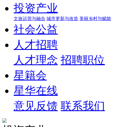
投资产业
文旅运营与融合
城市更新与改造
美丽乡村与赋能
社会公益
人才招聘
人才理念
招聘职位
星籍会
星华在线
意见反馈
联系我们