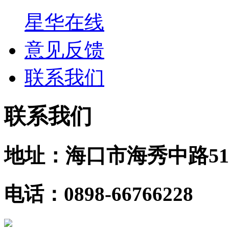
星华在线
意见反馈
联系我们
联系我们
地址：海口市海秀中路51
电话：0898-66766228