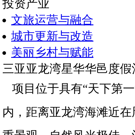
投资产业
文旅运营与融合
城市更新与改造
美丽乡村与赋能
三亚亚龙湾星华华邑度假
项目位于具有“天下第
内，距离亚龙湾海滩近在