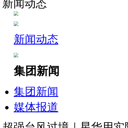
新闻动态
新闻动态
集团新闻
集团新闻
媒体报道
超强台风过境｜星华用实