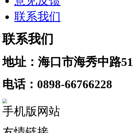
意见反馈
联系我们
联系我们
地址：海口市海秀中路51
电话：0898-66766228
手机版网站
友情链接