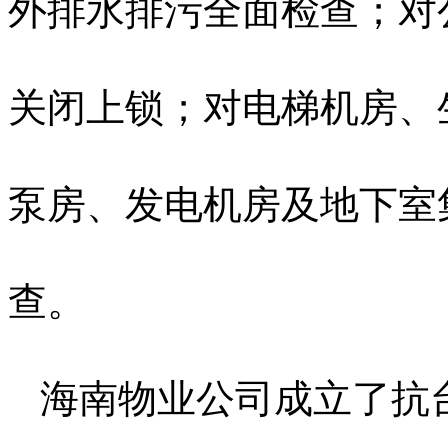
外排水排污全面检查；对
关闭上锁；对电梯机房、
泵房、发电机房及地下室
查。
海南物业公司成立了抗