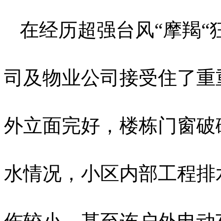
在经历超强台风“摩羯
司及物业公司接受住了重
外立面完好，楼栋门窗破
水情况，小区内部工程排