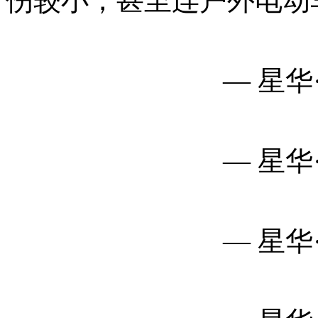
伤较小，甚至连户外电动
— 星华
— 星华
— 星华