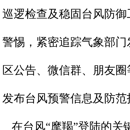
巡逻检查及稳固台风防御
警惕，紧密追踪气象部门
区公告、微信群、朋友圈
发布台风预警信息及防范
在台风“摩羯”登陆的