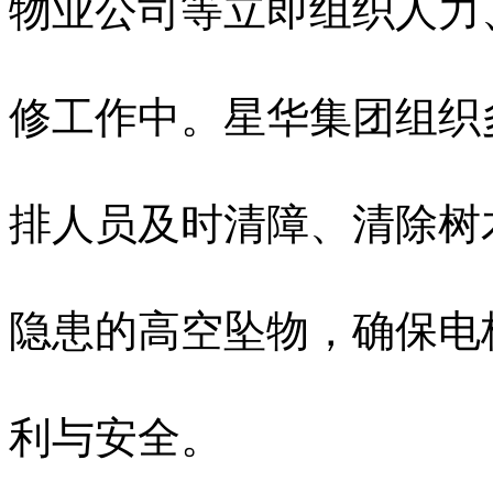
物业公司等立即组织人力
修工作中。星华集团组织
排人员及时清障、清除树
隐患的高空坠物，确保电
利与安全。